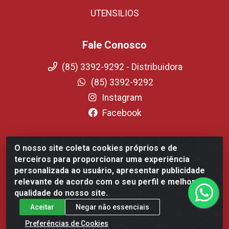
UTENSILIOS
Fale Conosco
(85) 3392-9292 - Distribuidora
(85) 3392-9292
Instagram
Facebook
O nosso site coleta cookies próprios e de
Fortali Distribuidora de Alimentos LTDA - Avenida Tomaz
terceiros para proporcionar uma experiência
Coelho, 1268 - Messejana, Fortaleza/CE - CEP 60.863-254-
personalizada ao usuário, apresentar publicidade
CNPJ 09.317.318.0001-75
relevante de acordo com o seu perfil e melhorar a
qualidade do nosso site.
Aceitar
Negar não essenciais
Preferências de Cookies