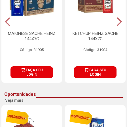
MAIONESE SACHE HEINZ
KETCHUP HEINZ SACHE
144X7G
144X7G
Código: 31905
Código: 31904
FAÇA SEU
FAÇA SEU
LOGIN
LOGIN
Oportunidades
Veja mais