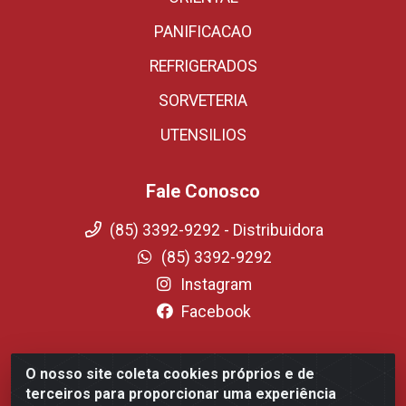
PANIFICACAO
REFRIGERADOS
SORVETERIA
UTENSILIOS
Fale Conosco
(85) 3392-9292 - Distribuidora
(85) 3392-9292
Instagram
Facebook
O nosso site coleta cookies próprios e de
Fortali Distribuidora de Alimentos LTDA - Avenida Tomaz
terceiros para proporcionar uma experiência
Coelho, 1268 - Messejana, Fortaleza/CE - CEP 60.863-254-