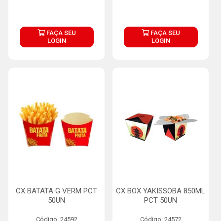
FAÇA SEU
FAÇA SEU
LOGIN
LOGIN
CX BATATA G VERM PCT
CX BOX YAKISSOBA 850ML
50UN
PCT 50UN
Código: 24592
Código: 24572