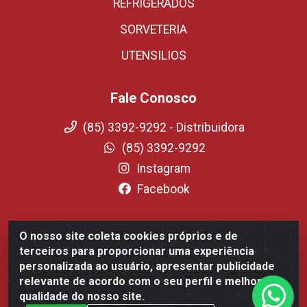
REFRIGERADOS
SORVETERIA
UTENSILIOS
Fale Conosco
(85) 3392-9292 - Distribuidora
(85) 3392-9292
Instagram
Facebook
O nosso site coleta cookies próprios e de
Fortali Distribuidora de Alimentos LTDA - Avenida Tomaz
terceiros para proporcionar uma experiência
Coelho, 1268 - Messejana, Fortaleza/CE - CEP 60.863-254-
personalizada ao usuário, apresentar publicidade
CNPJ 09.317.318.0001-75
relevante de acordo com o seu perfil e melhorar a
qualidade do nosso site.