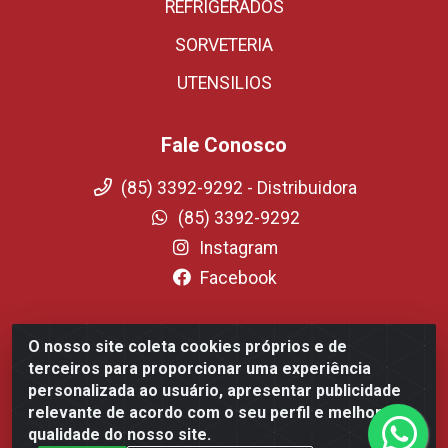
REFRIGERADOS
SORVETERIA
UTENSILIOS
Fale Conosco
(85) 3392-9292 - Distribuidora
(85) 3392-9292
Instagram
Facebook
O nosso site coleta cookies próprios e de
Fortali Distribuidora de Alimentos LTDA - Avenida Tomaz
terceiros para proporcionar uma experiência
Coelho, 1268 - Messejana, Fortaleza/CE - CEP 60.863-254-
personalizada ao usuário, apresentar publicidade
CNPJ 09.317.318.0001-75
relevante de acordo com o seu perfil e melhorar a
qualidade do nosso site.