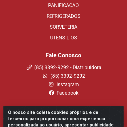
PANIFICACAO
REFRIGERADOS
SORVETERIA
UTENSILIOS
Fale Conosco
(85) 3392-9292 - Distribuidora
(85) 3392-9292
Instagram
Facebook
O nosso site coleta cookies próprios e de
Fortali Distribuidora de Alimentos LTDA - Avenida
terceiros para proporcionar uma experiência
Tomaz Coelho, 1268 - Messejana, Fortaleza/CE - CEP
personalizada ao usuário, apresentar publicidade