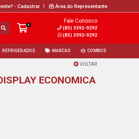
|
iente? - Cadastrar
Área do Representante
Fale Conosco
0
(85) 3392-9292
(85) 3392-9292
REFRIGERADOS
MARCAS
COMBOS
VOLTAR
DISPLAY ECONOMICA