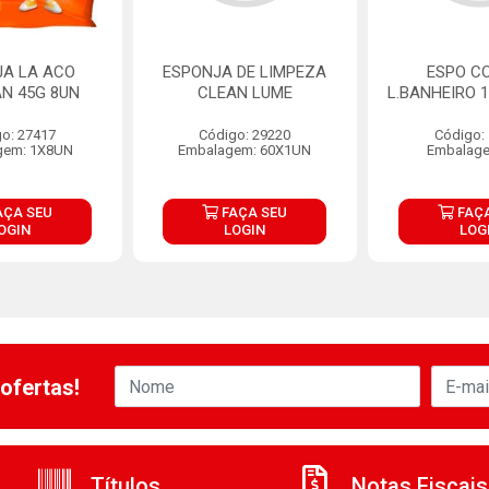
JA LA ACO
ESPONJA DE LIMPEZA
ESPO C
N 45G 8UN
CLEAN LUME
L.BANHEIRO 1
o: 27417
Código: 29220
Código:
gem: 1X8UN
Embalagem: 60X1UN
Embalage
AÇA SEU
FAÇA SEU
FAÇA
OGIN
LOGIN
LOG
ofertas!
Títulos
Notas Fiscais