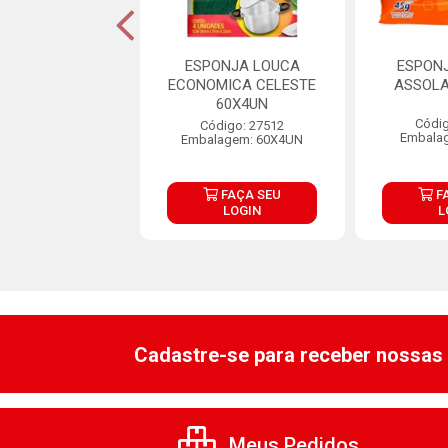
NJA MULTIUSO
ESPONJA LOUCA
ESPON
WISH UND
ECONOMICA CELESTE
ASSOLA
60X4UN
digo: 17444
Códig
Código: 27512
balagem: UN
Embala
Embalagem: 60X4UN
FAÇA SEU
FAÇA SEU
F
LOGIN
LOGIN
L
Cadastre-se para receber nossas 
Meus Pedidos