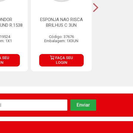
ONDOR
ESPONJA NAO RISCA
ESPONJA ES
UND R.1538
BRILHUS C 3UN
SFREG DUPLA 
 19524
Código: 37676
Código: 37
m: 1X1
Embalagem: 1X3UN
Embalagem: 
 SEU
FAÇA SEU
FAÇA S
IN
LOGIN
LOGIN