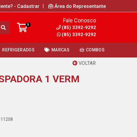
|
iente? - Cadastrar
Área do Representante
Fale Conosco
0
(85) 3392-9292
(85) 3392-9292
REFRIGERADOS
MARCAS
COMBOS
VOLTAR
SPADORA 1 VERM
9411208