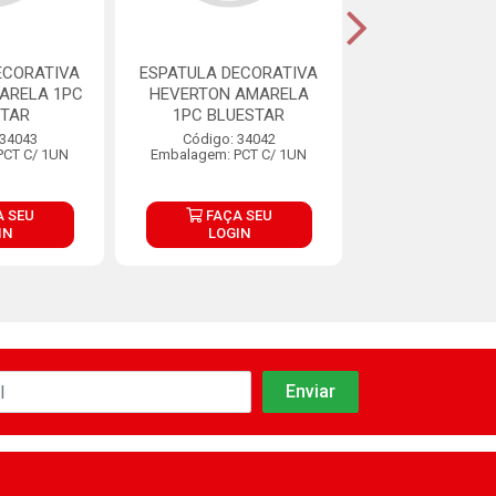
ECORATIVA
ESPATULA DECORATIVA
ESPATULA GRAN
ARELA 1PC
HEVERTON AMARELA
BWB
STAR
1PC BLUESTAR
Código: 29
 34043
Código: 34042
Embalagem: 1
PCT C/ 1UN
Embalagem: PCT C/ 1UN
 SEU
FAÇA SEU
FAÇA S
IN
LOGIN
LOGIN