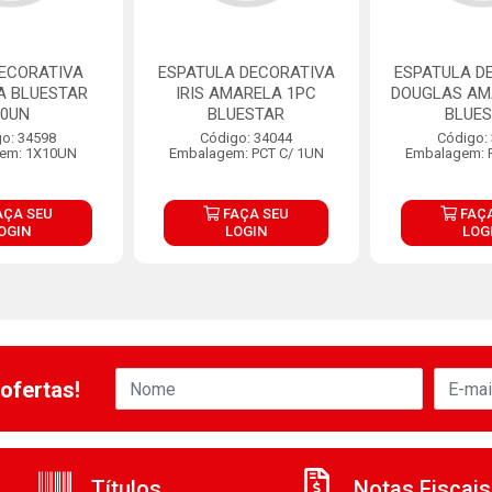
DECORATIVA
ESPATULA DECORATIVA
ESPATULA D
A BLUESTAR
IRIS AMARELA 1PC
DOUGLAS AM
10UN
BLUESTAR
BLUE
o: 34598
Código: 34044
Código:
em: 1X10UN
Embalagem: PCT C/ 1UN
Embalagem: 
AÇA SEU
FAÇA SEU
FAÇA
OGIN
LOGIN
LOG
ofertas!
Títulos
Notas Fiscais