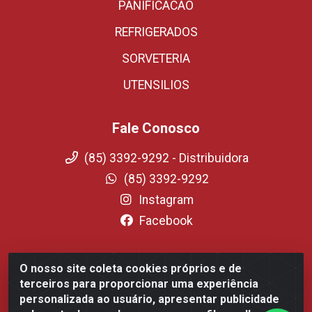
PANIFICACAO
REFRIGERADOS
SORVETERIA
UTENSILIOS
Fale Conosco
(85) 3392-9292 - Distribuidora
(85) 3392-9292
Instagram
Facebook
O nosso site coleta cookies próprios e de
Fortali Distribuidora de Alimentos LTDA - Avenida
terceiros para proporcionar uma experiência
Tomaz Coelho, 1268 - Messejana, Fortaleza/CE - CEP
personalizada ao usuário, apresentar publicidade
60.863-254- CNPJ 09.317.318.0001-75