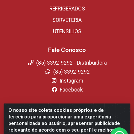
REFRIGERADOS
SORVETERIA
UTENSILIOS
Fale Conosco
(85) 3392-9292 - Distribuidora
(85) 3392-9292
Instagram
Facebook
O nosso site coleta cookies próprios e de
Fortali Distribuidora de Alimentos LTDA - Avenida Tomaz
terceiros para proporcionar uma experiência
Coelho, 1268 - Messejana, Fortaleza/CE - CEP 60.863-254-
personalizada ao usuário, apresentar publicidade
CNPJ 09.317.318.0001-75
relevante de acordo com o seu perfil e melhorar a