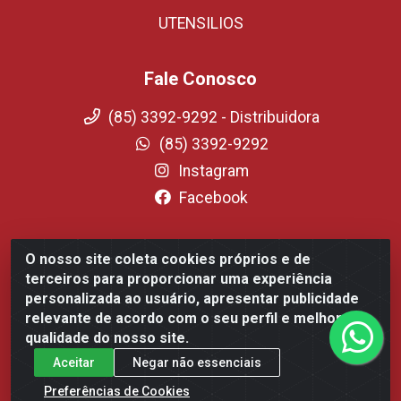
UTENSILIOS
Fale Conosco
(85) 3392-9292 - Distribuidora
(85) 3392-9292
Instagram
Facebook
O nosso site coleta cookies próprios e de
Fortali Distribuidora de Alimentos LTDA - Avenida Tomaz
terceiros para proporcionar uma experiência
Coelho, 1268 - Messejana, Fortaleza/CE - CEP 60.863-254-
personalizada ao usuário, apresentar publicidade
CNPJ 09.317.318.0001-75
relevante de acordo com o seu perfil e melhorar a
qualidade do nosso site.
Aceitar
Negar não essenciais
Preferências de Cookies