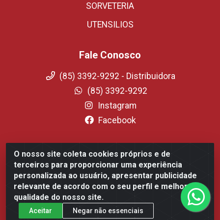
SORVETERIA
UTENSILIOS
Fale Conosco
(85) 3392-9292 - Distribuidora
(85) 3392-9292
Instagram
Facebook
O nosso site coleta cookies próprios e de
Fortali Distribuidora de Alimentos LTDA - Avenida Tomaz
terceiros para proporcionar uma experiência
Coelho, 1268 - Messejana, Fortaleza/CE - CEP 60.863-254-
personalizada ao usuário, apresentar publicidade
CNPJ 09.317.318.0001-75
relevante de acordo com o seu perfil e melhorar a
qualidade do nosso site.
Aceitar
Negar não essenciais