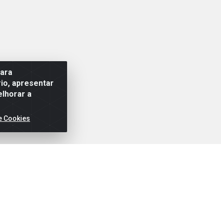
para
io, apresentar
elhorar a
e Cookies