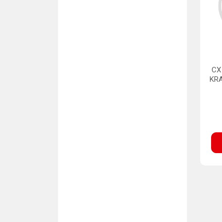
CX
KR