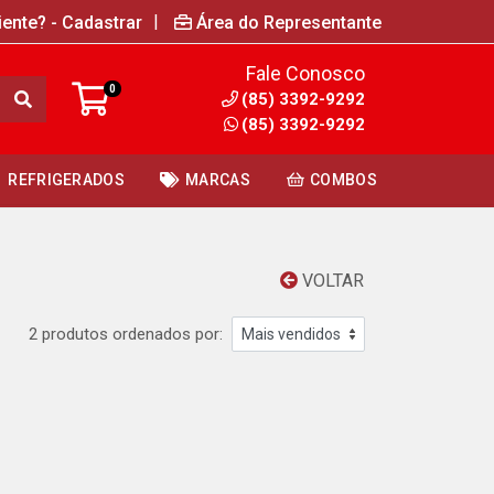
|
iente? - Cadastrar
Área do Representante
Fale Conosco
0
(85) 3392-9292
(85) 3392-9292
REFRIGERADOS
MARCAS
COMBOS
VOLTAR
2 produtos ordenados por: