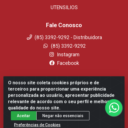
UTENSILIOS
Fale Conosco
(85) 3392-9292 - Distribuidora
(85) 3392-9292
Instagram
Facebook
O nosso site coleta cookies próprios e de
Fortali Distribuidora de Alimentos LTDA - Avenida Tomaz
terceiros para proporcionar uma experiência
Coelho, 1268 - Messejana, Fortaleza/CE - CEP 60.863-254-
personalizada ao usuário, apresentar publicidade
CNPJ 09.317.318.0001-75
relevante de acordo com o seu perfil e melhorar a
qualidade do nosso site.
Aceitar
Negar não essenciais
Preferências de Cookies