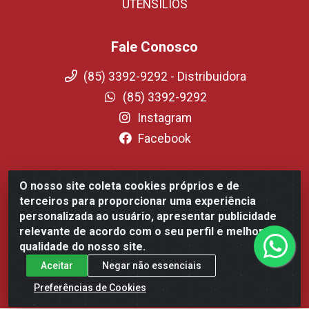
UTENSILIOS
Fale Conosco
(85) 3392-9292 - Distribuidora
(85) 3392-9292
Instagram
Facebook
O nosso site coleta cookies próprios e de
Fortali Distribuidora de Alimentos LTDA - Avenida Tomaz
terceiros para proporcionar uma experiência
Coelho, 1268 - Messejana, Fortaleza/CE - CEP 60.863-254-
personalizada ao usuário, apresentar publicidade
CNPJ 09.317.318.0001-75
relevante de acordo com o seu perfil e melhorar a
qualidade do nosso site.
Aceitar
Negar não essenciais
Preferências de Cookies