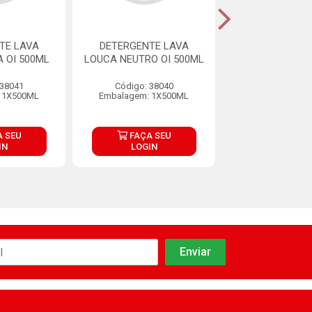
TE LAVA
DETERGENTE LAVA
DETERGENTE
 OI 500ML
LOUCA NEUTRO OI 500ML
LOUÇAS COM 
PO P MAQ3 EM
450G
 38041
Código: 38040
 1X500ML
Embalagem: 1X500ML
Código: 36
Embalagem: 1
 SEU
FAÇA SEU
FAÇA S
IN
LOGIN
LOGIN