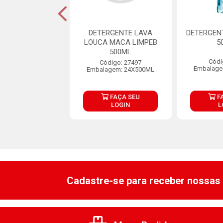
ENTE LIMAO YPE
DETERGENTE LAVA
DETERGEN
500ML
LOUCA MACA LIMPEB
5
500ML
digo: 19927
Códi
Código: 27497
agem: 24X500ML
Embalage
Embalagem: 24X500ML
FAÇA SEU
FAÇA SEU
F
LOGIN
LOGIN
L
Cadastre-se para receber nossas 