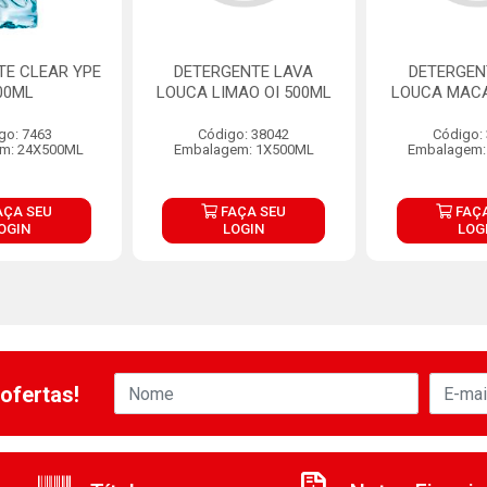
TE CLEAR YPE
DETERGENTE LAVA
DETERGEN
00ML
LOUCA LIMAO OI 500ML
LOUCA MACA
go: 7463
Código: 38042
Código:
m: 24X500ML
Embalagem: 1X500ML
Embalagem:
AÇA SEU
FAÇA SEU
FAÇA
OGIN
LOGIN
LOG
ofertas!