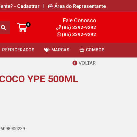
|
iente? - Cadastrar
Área do Representante
Fale Conosco
0
(85) 3392-9292
(85) 3392-9292
REFRIGERADOS
MARCAS
COMBOS
VOLTAR
COCO YPE 500ML
896098900239