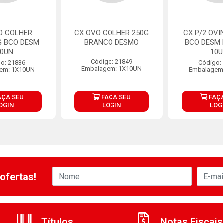
O COLHER
CX OVO COLHER 250G
CX P/2 OVI
G BCO DESM
BRANCO DESMO
BCO DESM
10UN
10
Código: 21849
o: 21836
Código:
Embalagem: 1X10UN
em: 1X10UN
Embalagem
AÇA SEU
FAÇA SEU
FAÇA
OGIN
LOGIN
LOG
ofertas!
Títulos
Notas Fiscais