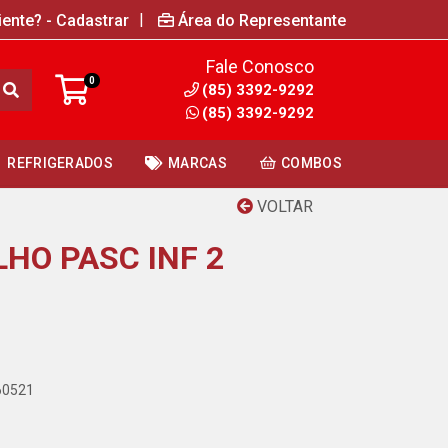
|
iente? - Cadastrar
Área do Representante
Fale Conosco
0
(85) 3392-9292
(85) 3392-9292
REFRIGERADOS
MARCAS
COMBOS
VOLTAR
HO PASC INF 2
60521