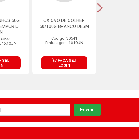
NHOS 50G
CX OVO DE COLHER
CX P/2 OVINHOS
 EMPORIO
50/100G BRANCO DESM
DESM EMPORI
UN
Código: 30541
Código: 32
 30533
Embalagem: 1X10UN
Embalagem: 1
: 1X10UN
 SEU
FAÇA SEU
FAÇA S
IN
LOGIN
LOGIN