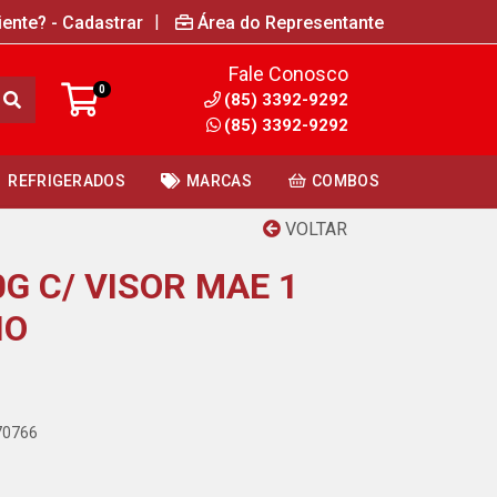
|
iente? - Cadastrar
Área do Representante
Fale Conosco
0
(85) 3392-9292
(85) 3392-9292
REFRIGERADOS
MARCAS
COMBOS
VOLTAR
G C/ VISOR MAE 1
IO
70766