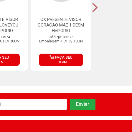
TE VISOR
CX PRESENTE VISOR
SACOLA ALCA 
ILOVEYOU
CORACAO MAE 1 DESM
24,5X20X11CM
MPORIO
EMPORIO
YOU MONT E
 33574
Código: 33575
Código: 33
CT C/ 10UN
Embalagem: PCT C/ 10UN
Embalagem: PCT
 SEU
FAÇA SEU
FAÇA S
IN
LOGIN
LOGIN