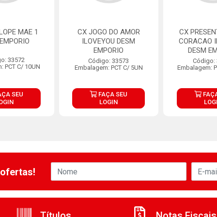
LOPE MAE 1
CX JOGO DO AMOR
CX PRESEN
 EMPORIO
ILOVEYOU DESM
CORACAO 
EMPORIO
DESM E
o: 33572
Código: 33573
Código:
: PCT C/ 10UN
Embalagem: PCT C/ 5UN
Embalagem: P
AÇA SEU
FAÇA SEU
FAÇA
OGIN
LOGIN
LOG
ofertas!
Títulos
Notas Fiscais