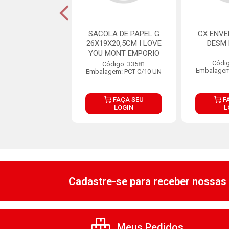
ESENTE I LOVE
SACOLA DE PAPEL G
CX ENVE
DESM EMPORIO
26X19X20,5CM I LOVE
DESM
YOU MONT EMPORIO
digo: 33588
Códig
Código: 33581
em: PCT C/ 10UN
Embalagem
Embalagem: PCT C/10 UN
FAÇA SEU
FAÇA SEU
F
LOGIN
LOGIN
L
Cadastre-se para receber nossas 
Meus Pedidos