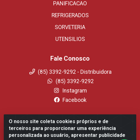
PANIFICACAO
REFRIGERADOS
SORVETERIA
UTENSILIOS
Fale Conosco
(85) 3392-9292 - Distribuidora
(85) 3392-9292
Instagram
Facebook
O nosso site coleta cookies próprios e de
Fortali Distribuidora de Alimentos LTDA - Avenida
terceiros para proporcionar uma experiência
Tomaz Coelho, 1268 - Messejana, Fortaleza/CE - CEP
personalizada ao usuário, apresentar publicidade
60.863-254- CNPJ 09.317.318.0001-75