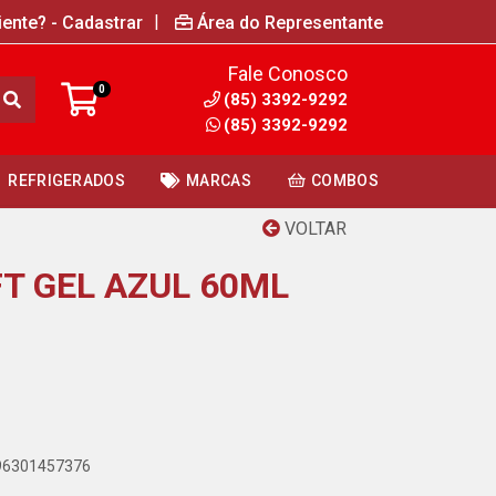
|
iente? - Cadastrar
Área do Representante
Fale Conosco
0
(85) 3392-9292
(85) 3392-9292
REFRIGERADOS
MARCAS
COMBOS
VOLTAR
T GEL AZUL 60ML
896301457376