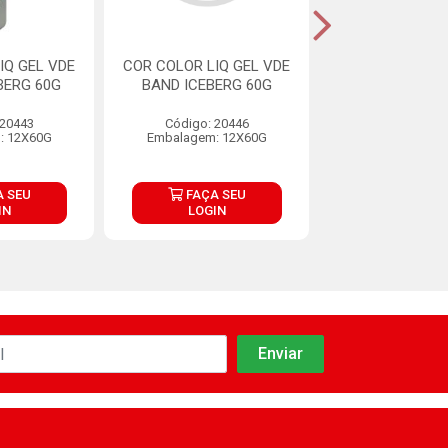
IQ GEL VDE
COR COLOR LIQ GEL VDE
COR COLOR LIQ
BERG 60G
BAND ICEBERG 60G
EX FOR 60G I
 20443
Código: 20446
Código: 20
: 12X60G
Embalagem: 12X60G
Embalagem: 1
 SEU
FAÇA SEU
FAÇA S
IN
LOGIN
LOGIN