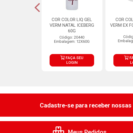
NTE SOFT GEL
COR COLOR LIQ GEL
COR COL
LO ART BRILHO
VERM NATAL ICEBERG
VERM EX F
25G
60G
Códig
digo: 32748
Código: 20440
Embalag
lagem: 1X25G
Embalagem: 12X60G
FAÇA SEU
FAÇA SEU
F
LOGIN
LOGIN
L
Cadastre-se para receber nossas 
Meus Pedidos