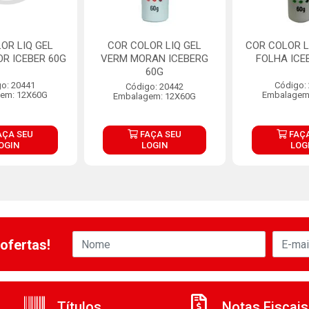
OR LIQ GEL
COR COLOR LIQ GEL
COR COLOR L
OR ICEBER 60G
VERM MORAN ICEBERG
FOLHA ICE
60G
o: 20441
Código:
Código: 20442
em: 12X60G
Embalagem
Embalagem: 12X60G
AÇA SEU
FAÇA SEU
FAÇA
OGIN
LOGIN
LOG
ofertas!
Títulos
Notas Fiscais