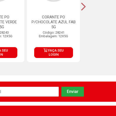
TE PO
CORANTE PO
CORANTE EM PO
TE VERDE
P/CHOCOLATE AZUL FAB
ART ALIM 
5G
5G
MARINHO FA
 28243
Código: 28241
Código: 38
: 12X5G
Embalagem: 12X5G
Embalagem: 
 SEU
FAÇA SEU
FAÇA S
IN
LOGIN
LOGIN