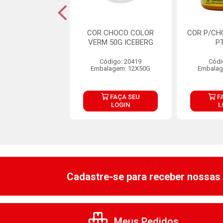
TE CHOCO SOFT
COR CHOCO COLOR
COR P/CH
ERDE MAGO 50G
VERM 50G ICEBERG
P
digo: 37352
Código: 20419
Códi
lagem: 1X50G
Embalagem: 12X50G
Embalag
FAÇA SEU
FAÇA SEU
F
LOGIN
LOGIN
L
Cadastre-se para receber nossas 
Meus Pedidos