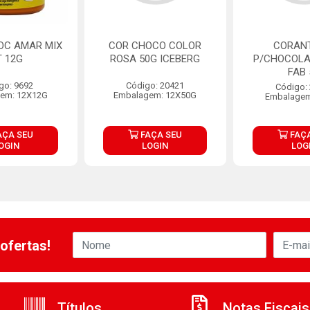
OC AMAR MIX
COR CHOCO COLOR
CORAN
T 12G
ROSA 50G ICEBERG
P/CHOCOLA
FAB 
go: 9692
Código: 20421
Código:
em: 12X12G
Embalagem: 12X50G
Embalagem
AÇA SEU
FAÇA SEU
FAÇA
OGIN
LOGIN
LOG
ofertas!
Títulos
Notas Fiscais