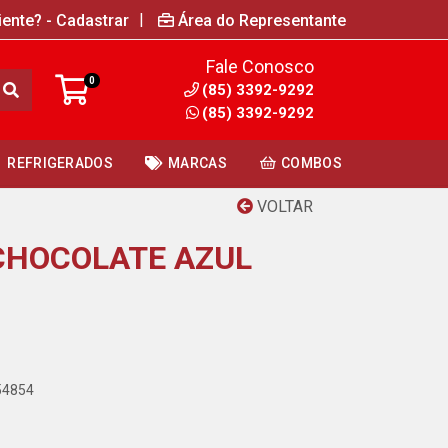
|
iente? - Cadastrar
Área do Representante
Fale Conosco
0
(85) 3392-9292
(85) 3392-9292
REFRIGERADOS
MARCAS
COMBOS
VOLTAR
CHOCOLATE AZUL
54854