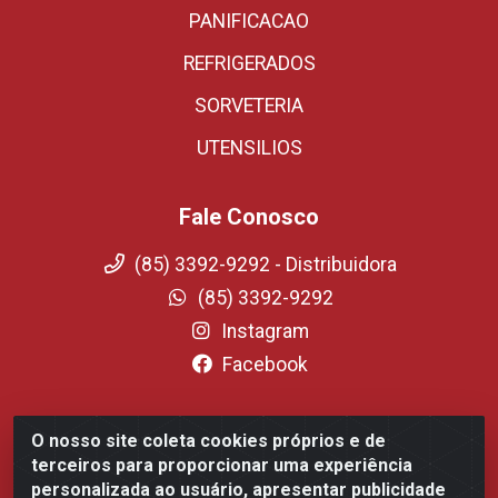
PANIFICACAO
REFRIGERADOS
SORVETERIA
UTENSILIOS
Fale Conosco
(85) 3392-9292 - Distribuidora
(85) 3392-9292
Instagram
Facebook
O nosso site coleta cookies próprios e de
Fortali Distribuidora de Alimentos LTDA - Avenida
terceiros para proporcionar uma experiência
Tomaz Coelho, 1268 - Messejana, Fortaleza/CE - CEP
personalizada ao usuário, apresentar publicidade