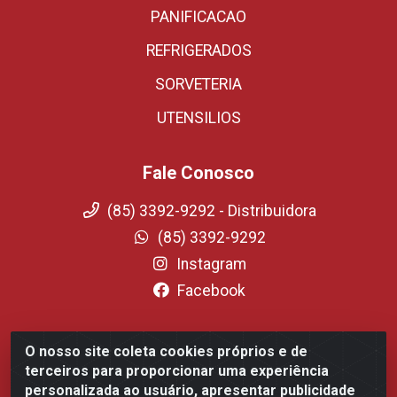
PANIFICACAO
REFRIGERADOS
SORVETERIA
UTENSILIOS
Fale Conosco
(85) 3392-9292 - Distribuidora
(85) 3392-9292
Instagram
Facebook
O nosso site coleta cookies próprios e de
Fortali Distribuidora de Alimentos LTDA - Avenida
terceiros para proporcionar uma experiência
Tomaz Coelho, 1268 - Messejana, Fortaleza/CE - CEP
personalizada ao usuário, apresentar publicidade