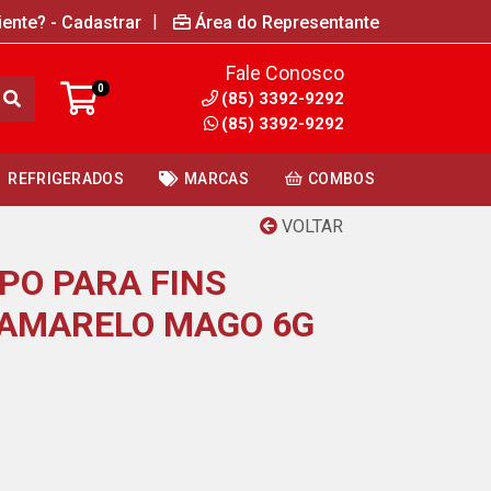
|
iente? - Cadastrar
Área do Representante
Fale Conosco
0
(85) 3392-9292
(85) 3392-9292
REFRIGERADOS
MARCAS
COMBOS
VOLTAR
PO PARA FINS
 AMARELO MAGO 6G