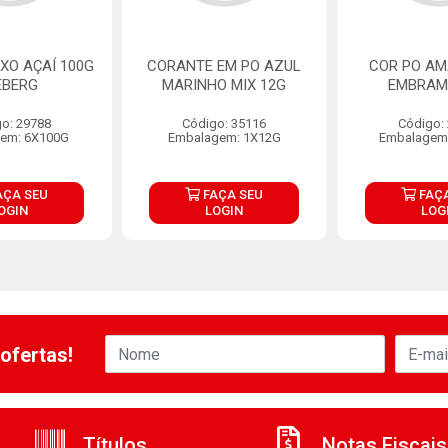
XO AÇAÍ 100G
CORANTE EM PO AZUL
COR PO A
EBERG
MARINHO MIX 12G
EMBRAM
o: 29788
Código: 35116
Código:
em: 6X100G
Embalagem: 1X12G
Embalagem
AÇA SEU
FAÇA SEU
FAÇA
OGIN
LOGIN
LOG
ofertas!
Títulos
Notas Fiscais