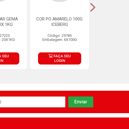
MAR GEMA
COR PO AMARELO 100G
COR PO ROSA 
IX 1KG
ICEBERG
100G ICEB
 27223
Código: 29785
Código: 29
: 20X1KG
Embalagem: 6X100G
Embalagem: 6
 SEU
FAÇA SEU
FAÇA S
IN
LOGIN
LOGIN