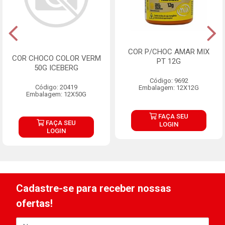
COR P/CHOC AMAR MIX
COR CHOCO COLOR VERM
PT 12G
50G ICEBERG
Código: 9692
Código: 20419
Embalagem: 12X12G
Embalagem: 12X50G
FAÇA SEU
FAÇA SEU
LOGIN
LOGIN
Cadastre-se para receber nossas
ofertas!