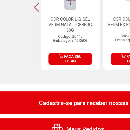
NTE SOFT GEL
COR COLOR LIQ GEL
COR COL
LO ART BRILHO
VERM NATAL ICEBERG
VERM EX F
25G
60G
Códig
digo: 32748
Código: 20440
Embalag
lagem: 1X25G
Embalagem: 12X60G
FAÇA SEU
FAÇA SEU
F
LOGIN
LOGIN
L
Cadastre-se para receber nossas 
Meus Pedidos