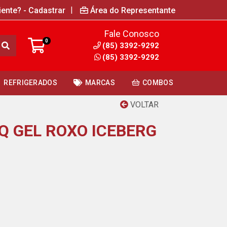
|
iente? - Cadastrar
Área do Representante
Fale Conosco
0
(85) 3392-9292
(85) 3392-9292
REFRIGERADOS
MARCAS
COMBOS
VOLTAR
Q GEL ROXO ICEBERG