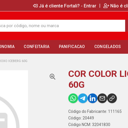
|
Já é cliente Fortali? - Entrar
Não é cl
ONOMIA
CONFEITARIA
PANIFICACAO
CONGELADOS
ROXO ICEBERG 60G
COR COLOR LI
60G
Código do Fabricante: 111165
Código: 20449
Código NCM: 32041830