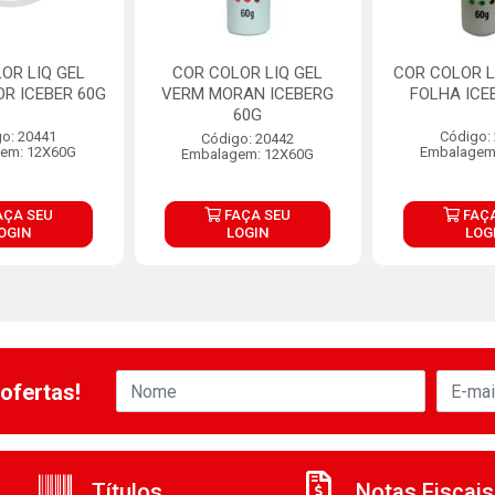
OR LIQ GEL
COR COLOR LIQ GEL
COR COLOR L
OR ICEBER 60G
VERM MORAN ICEBERG
FOLHA ICE
60G
o: 20441
Código:
Código: 20442
em: 12X60G
Embalagem
Embalagem: 12X60G
AÇA SEU
FAÇA SEU
FAÇA
OGIN
LOGIN
LOG
ofertas!
Títulos
Notas Fiscais