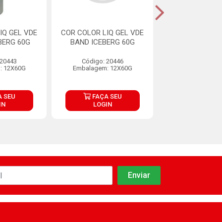
IQ GEL VDE
COR COLOR LIQ GEL VDE
COR COLOR LIQ
BERG 60G
BAND ICEBERG 60G
EX FOR 60G I
 20443
Código: 20446
Código: 20
: 12X60G
Embalagem: 12X60G
Embalagem: 1
 SEU
FAÇA SEU
FAÇA S
IN
LOGIN
LOGIN