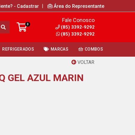
|
iente? - Cadastrar
Área do Representante
Fale Conosco
0
(85) 3392-9292
(85) 3392-9292
REFRIGERADOS
MARCAS
COMBOS
VOLTAR
Q GEL AZUL MARIN