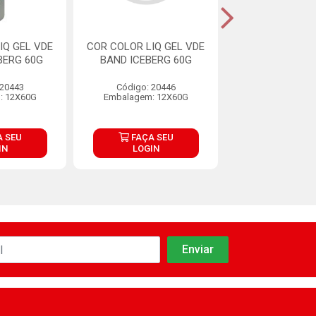
IQ GEL VDE
COR COLOR LIQ GEL VDE
COR COLOR LIQ
BERG 60G
BAND ICEBERG 60G
EX FOR 60G I
 20443
Código: 20446
Código: 20
: 12X60G
Embalagem: 12X60G
Embalagem: 1
 SEU
FAÇA SEU
FAÇA S
IN
LOGIN
LOGIN