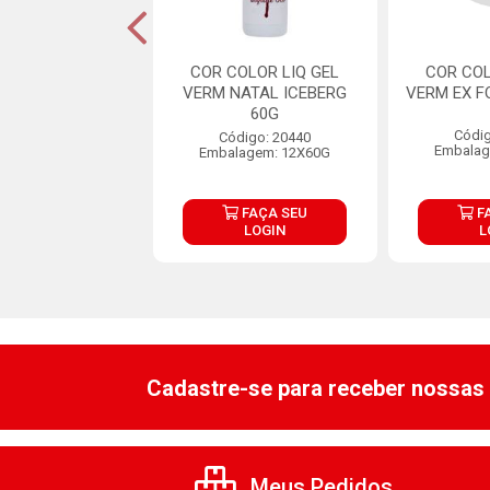
NTE SOFT GEL
COR COLOR LIQ GEL
COR COL
LO ART BRILHO
VERM NATAL ICEBERG
VERM EX F
25G
60G
Códig
digo: 32748
Código: 20440
Embalag
lagem: 1X25G
Embalagem: 12X60G
FAÇA SEU
FAÇA SEU
F
LOGIN
LOGIN
L
Cadastre-se para receber nossas 
Meus Pedidos