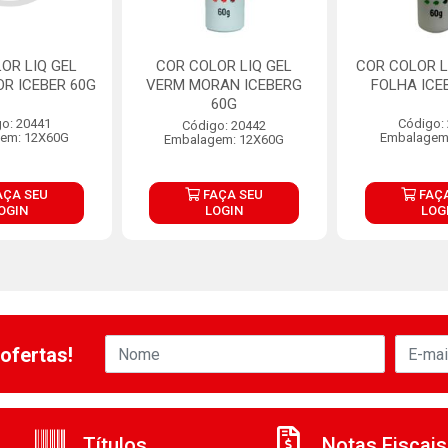
OR LIQ GEL
COR COLOR LIQ GEL
COR COLOR L
OR ICEBER 60G
VERM MORAN ICEBERG
FOLHA ICE
60G
o: 20441
Código:
Código: 20442
em: 12X60G
Embalagem
Embalagem: 12X60G
AÇA SEU
FAÇA SEU
FAÇA
OGIN
LOGIN
LOG
ofertas!
Títulos
Notas Fiscais