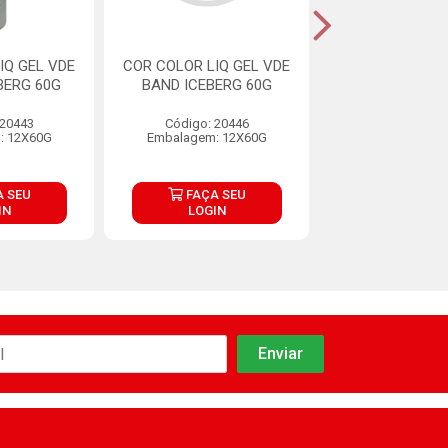
IQ GEL VDE
COR COLOR LIQ GEL VDE
COR COLOR LIQ
BERG 60G
BAND ICEBERG 60G
EX FOR 60G I
 20443
Código: 20446
Código: 20
: 12X60G
Embalagem: 12X60G
Embalagem: 1
 SEU
FAÇA SEU
FAÇA S
IN
LOGIN
LOGIN