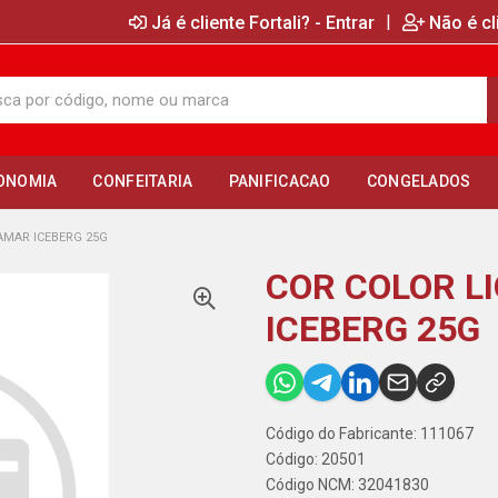
|
Já é cliente Fortali? - Entrar
Não é cl
ONOMIA
CONFEITARIA
PANIFICACAO
CONGELADOS
AMAR ICEBERG 25G
COR COLOR L
ICEBERG 25G
Código do Fabricante: 111067
Código: 20501
Código NCM: 32041830