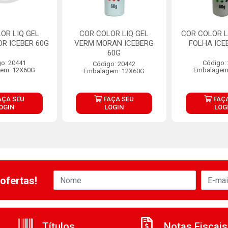
OR LIQ GEL
COR COLOR LIQ GEL
COR COLOR L
OR ICEBER 60G
VERM MORAN ICEBERG
FOLHA ICE
60G
o: 20441
Código:
Código: 20442
em: 12X60G
Embalagem
Embalagem: 12X60G
AÇA SEU
FAÇA SEU
FAÇA
OGIN
LOGIN
LOG
ofertas!
Títulos
Notas Fiscais