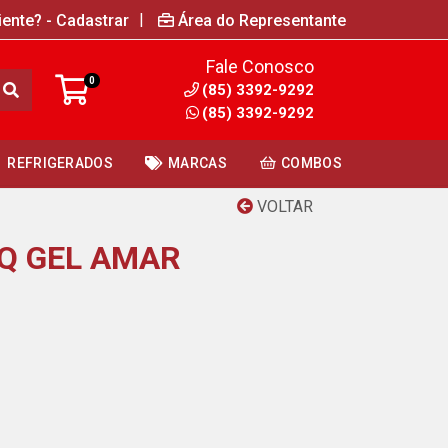
|
iente? - Cadastrar
Área do Representante
Fale Conosco
0
(85) 3392-9292
(85) 3392-9292
REFRIGERADOS
MARCAS
COMBOS
VOLTAR
IQ GEL AMAR