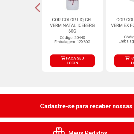
NTE SOFT GEL
COR COLOR LIQ GEL
COR COL
LO ART BRILHO
VERM NATAL ICEBERG
VERM EX F
25G
60G
Códig
digo: 32748
Código: 20440
Embalag
lagem: 1X25G
Embalagem: 12X60G
FAÇA SEU
FAÇA SEU
F
LOGIN
LOGIN
L
Cadastre-se para receber nossas 
Meus Pedidos