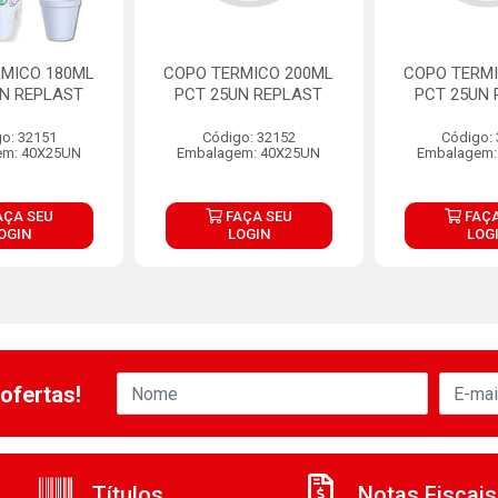
RMICO 180ML
COPO TERMICO 200ML
COPO TERMI
UN REPLAST
PCT 25UN REPLAST
PCT 25UN 
o: 32151
Código: 32152
Código:
em: 40X25UN
Embalagem: 40X25UN
Embalagem:
AÇA SEU
FAÇA SEU
FAÇA
OGIN
LOGIN
LOG
ofertas!
Títulos
Notas Fiscais