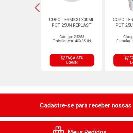
TERMICO 70ML
COPO TERMICO 300ML
COPO TE
25UN REPLAST
PCT 25UN REPLAST
PCT 25
digo: 32149
Código: 24283
Códig
agem: 40X25UN
Embalagem: 40X25UN
Embalag
FAÇA SEU
FAÇA SEU
F
LOGIN
LOGIN
L
Cadastre-se para receber nossas 
Meus Pedidos