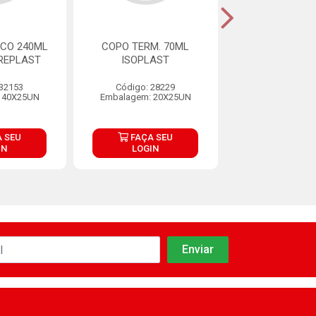
CO 240ML
COPO TERM. 70ML
COPO TERM. 
REPLAST
ISOPLAST
ISOPLAS
 32153
Código: 28229
Código: 28
 40X25UN
Embalagem: 20X25UN
Embalagem: 2
 SEU
FAÇA SEU
FAÇA S
IN
LOGIN
LOGIN