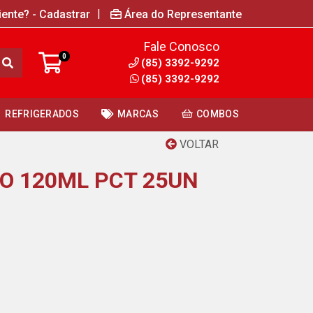
|
iente? - Cadastrar
Área do Representante
Fale Conosco
0
(85) 3392-9292
(85) 3392-9292
REFRIGERADOS
MARCAS
COMBOS
VOLTAR
O 120ML PCT 25UN