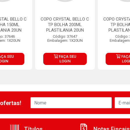
STAL BELLO C
COPO CRYSTAL BELLO C
COPO CRYSTA
LHA 150ML
TP BOLHA 200ML
TP BOLHA
LANIA 20UN
PLASTILANIA 20UN
PLASTILAN
o: 37646
Código: 37647
Código:
em: 1X20UN
Embalagem: 1X20UN
Embalagem
AÇA SEU
FAÇA SEU
FAÇA
OGIN
LOGIN
LOG
ofertas!
Títulos
Notas Fiscais