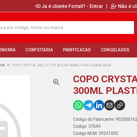
|
Já é cliente Fortali? - Entrar
Não é cl
ONOMIA
CONFEITARIA
PANIFICACAO
CONGELADOS
LHA
COPO CRYSTAL BELLO C TP BOLHA 300ML PLASTILANIA 20UN
COPO CRYSTA
300ML PLAST
Código do Fabricante: 90200016
Código: 37649
Código NCM: 39241000