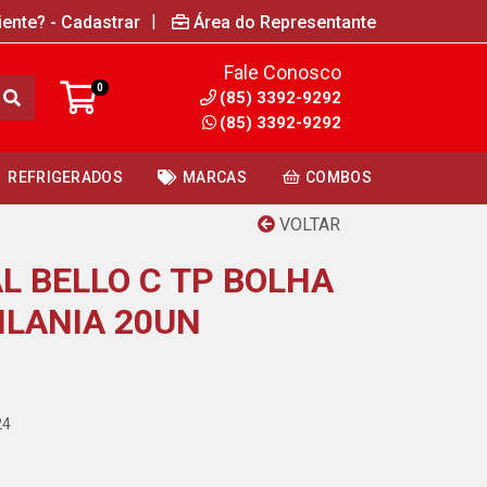
|
iente? - Cadastrar
Área do Representante
Fale Conosco
0
(85) 3392-9292
(85) 3392-9292
REFRIGERADOS
MARCAS
COMBOS
VOLTAR
L BELLO C TP BOLHA
ILANIA 20UN
24