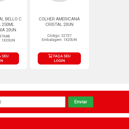
L BELLO C
COLHER AMERICANA
COPO CRYSTAL 
 250ML
CRISTAL 20UN
TP BOLHA 1
IA 20UN
PLASTILANIA
Código: 22737
 37648
Código: 37
Embalagem: 1X20UN
: 1X20UN
Embalagem: 1
 SEU
FAÇA SEU
FAÇA S
IN
LOGIN
LOGIN