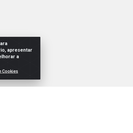
para
io, apresentar
elhorar a
e Cookies