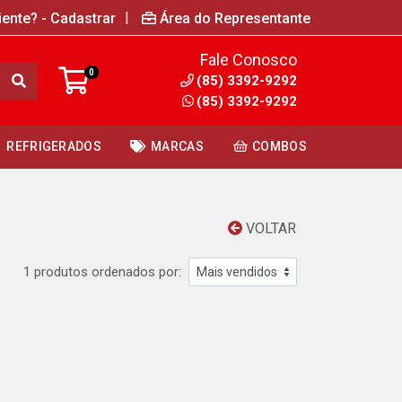
|
iente? - Cadastrar
Área do Representante
Fale Conosco
0
(85) 3392-9292
(85) 3392-9292
REFRIGERADOS
MARCAS
COMBOS
VOLTAR
1 produtos ordenados por: