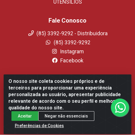
UTENSILIOS
Fale Conosco
(85) 3392-9292 - Distribuidora
(85) 3392-9292
Instagram
Facebook
O nosso site coleta cookies próprios e de
Fortali Distribuidora de Alimentos LTDA - Avenida Tomaz
terceiros para proporcionar uma experiência
Coelho, 1268 - Messejana, Fortaleza/CE - CEP 60.863-254-
personalizada ao usuário, apresentar publicidade
CNPJ 09.317.318.0001-75
relevante de acordo com o seu perfil e melhorar a
qualidade do nosso site.
Aceitar
Negar não essenciais
Preferências de Cookies