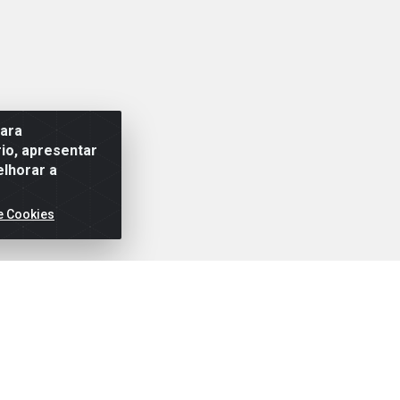
para
io, apresentar
elhorar a
e Cookies