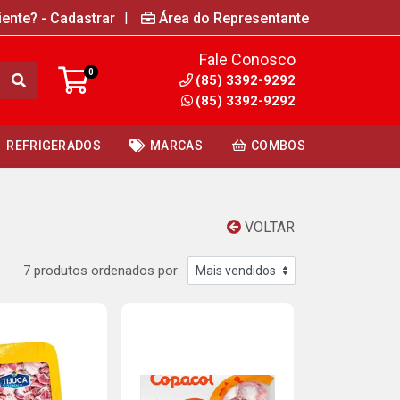
|
iente? - Cadastrar
Área do Representante
Fale Conosco
0
(85) 3392-9292
(85) 3392-9292
REFRIGERADOS
MARCAS
COMBOS
VOLTAR
7 produtos ordenados por: