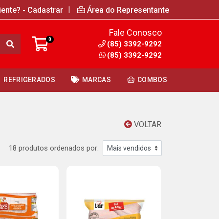
|
iente? - Cadastrar
Área do Representante
Fale Conosco
0
(85) 3392-9292
(85) 3392-9292
REFRIGERADOS
MARCAS
COMBOS
VOLTAR
18 produtos ordenados por: