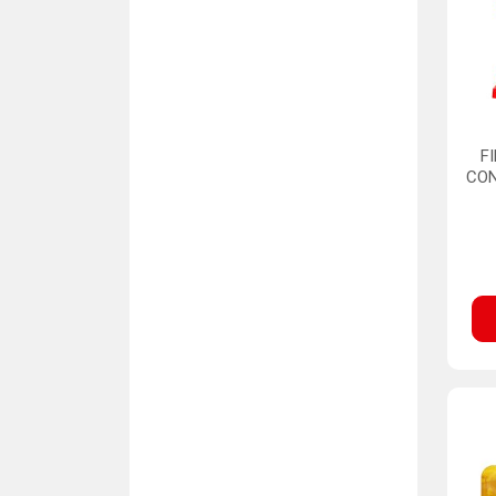
F
CON