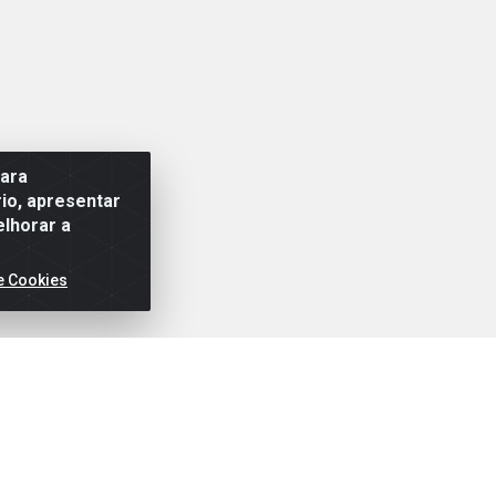
para
io, apresentar
elhorar a
e Cookies