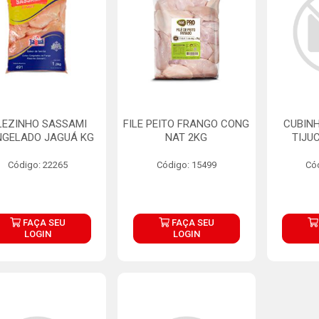
LEZINHO SASSAMI
FILE PEITO FRANGO CONG
CUBINH
GELADO JAGUÁ KG
NAT 2KG
TIJU
Código: 22265
Código: 15499
Có
FAÇA SEU
FAÇA SEU
LOGIN
LOGIN