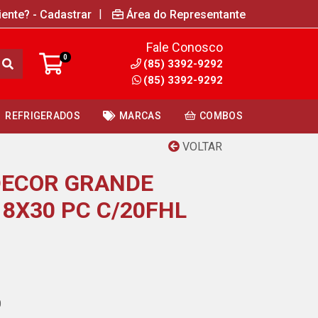
|
iente? - Cadastrar
Área do Representante
Fale Conosco
0
(85) 3392-9292
(85) 3392-9292
REFRIGERADOS
MARCAS
COMBOS
VOLTAR
DECOR GRANDE
18X30 PC C/20FHL
0