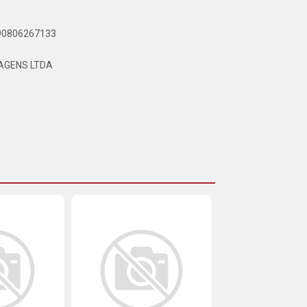
890806267133
AGENS LTDA