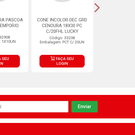
RA PASCOA
CONE INCOLOR DEC GRD
CONE INCOL 
 EMPORIO
CENOURA 18X30 PC
GRANDE PASCO
C/20FHL LUCKY
PC C/20FHL 
 32908
Código: 33208
Código: 33
: 1X10UN
Embalagem: PCT C/ 20UN
Embalagem: PCT
 SEU
FAÇA SEU
FAÇA S
IN
LOGIN
LOGIN