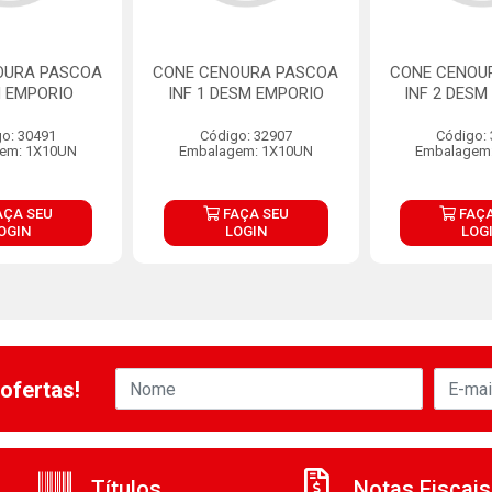
OURA PASCOA
CONE CENOURA PASCOA
CONE CENOU
M EMPORIO
INF 1 DESM EMPORIO
INF 2 DESM
o: 30491
Código: 32907
Código:
em: 1X10UN
Embalagem: 1X10UN
Embalagem
AÇA SEU
FAÇA SEU
FAÇA
OGIN
LOGIN
LOG
ofertas!
Títulos
Notas Fiscais