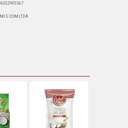
896552905367
IND E COM LTDA