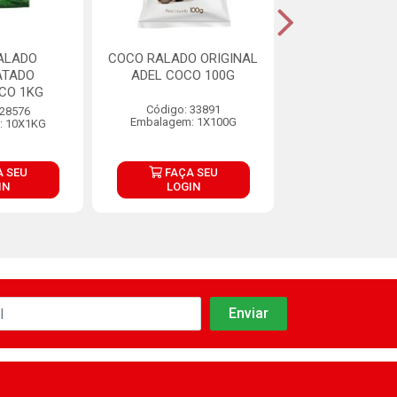
ALADO
COCO RALADO ORIGINAL
COCO RALADO
ATADO
ADEL COCO 100G
ADOÇADO SUP
CO 1KG
PACOTE 1
Código: 33891
 28576
Código: 28
Embalagem: 1X100G
: 10X1KG
Embalagem: 1
 SEU
FAÇA SEU
FAÇA S
IN
LOGIN
LOGIN