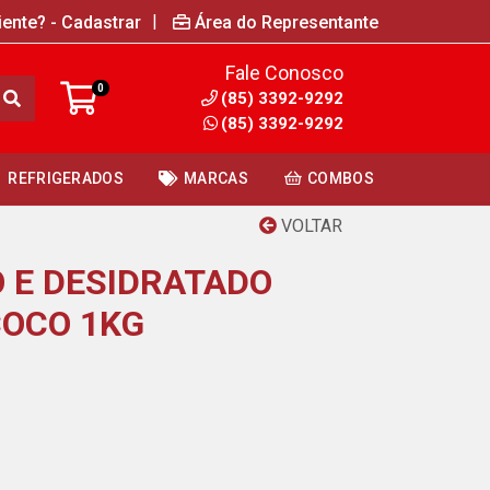
|
iente? - Cadastrar
Área do Representante
Fale Conosco
0
(85) 3392-9292
(85) 3392-9292
REFRIGERADOS
MARCAS
COMBOS
VOLTAR
 E DESIDRATADO
COCO 1KG