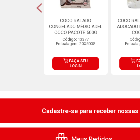
CO RALADO
COCO RALADO
COCO RAL
NEO UMAD FINO
CONGELADO MÉDIO ADEL
ADOCADO 
5KG
COCO PACOTE 500G
CO
digo: 32797
Código: 13377
Códig
lagem: 1X5KG
Embalagem: 20X500G
Embala
FAÇA SEU
FAÇA SEU
F
LOGIN
LOGIN
L
Cadastre-se para receber nossas 
Meus Pedidos