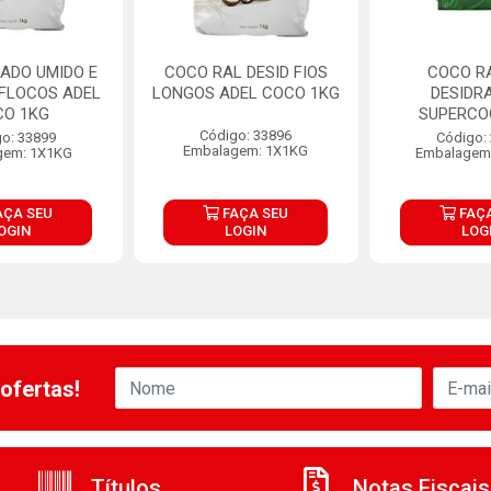
ADO UMIDO E
COCO RAL DESID FIOS
COCO R
FLOCOS ADEL
LONGOS ADEL COCO 1KG
DESIDR
CO 1KG
SUPERCO
Código: 33896
o: 33899
Código:
Embalagem: 1X1KG
gem: 1X1KG
Embalagem
AÇA SEU
FAÇA SEU
FAÇA
OGIN
LOGIN
LOG
ofertas!
Títulos
Notas Fiscais