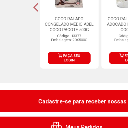
CO RALADO
COCO RALADO
COCO RAL
NEO UMAD FINO
CONGELADO MÉDIO ADEL
ADOCADO 
5KG
COCO PACOTE 500G
CO
digo: 32797
Código: 13377
Códig
lagem: 1X5KG
Embalagem: 20X500G
Embala
FAÇA SEU
FAÇA SEU
F
LOGIN
LOGIN
L
Cadastre-se para receber nossas 
Meus Pedidos