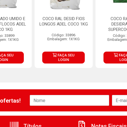
ADO UMIDO E
COCO RAL DESID FIOS
COCO R
FLOCOS ADEL
LONGOS ADEL COCO 1KG
DESIDR
CO 1KG
SUPERCO
Código: 33896
o: 33899
Código:
Embalagem: 1X1KG
gem: 1X1KG
Embalagem
AÇA SEU
FAÇA SEU
FAÇA
OGIN
LOGIN
LOG
ofertas!
Títulos
Notas Fiscais