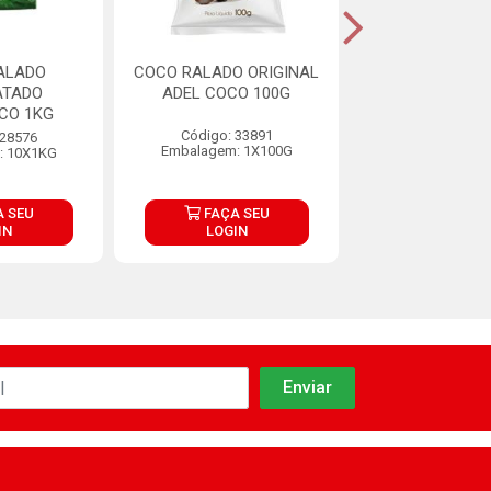
ALADO
COCO RALADO ORIGINAL
COCO RALADO
ATADO
ADEL COCO 100G
ADOÇADO SUP
CO 1KG
PACOTE 1
Código: 33891
 28576
Código: 28
Embalagem: 1X100G
: 10X1KG
Embalagem: 1
 SEU
FAÇA SEU
FAÇA S
IN
LOGIN
LOGIN