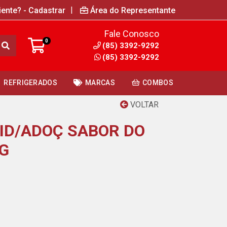
|
iente? - Cadastrar
Área do Representante
Fale Conosco
0
(85) 3392-9292
(85) 3392-9292
REFRIGERADOS
MARCAS
COMBOS
VOLTAR
ID/ADOÇ SABOR DO
G