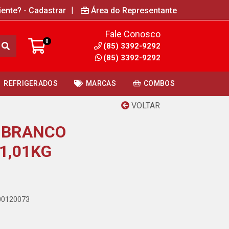
|
iente? - Cadastrar
Área do Representante
Fale Conosco
0
(85) 3392-9292
(85) 3392-9292
REFRIGERADOS
MARCAS
COMBOS
VOLTAR
 BRANCO
1,01KG
000120073