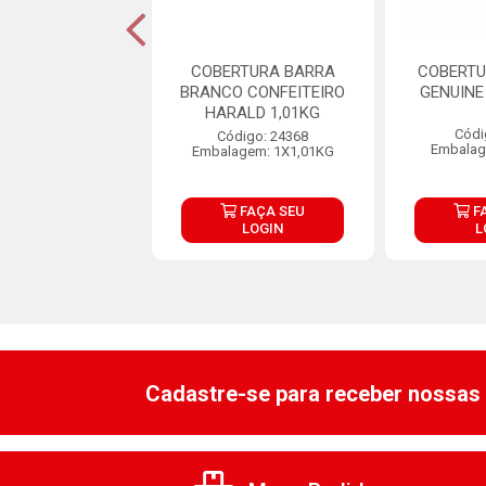
N NORCAU 450G
COBERTURA BARRA
COBERT
BRANCO CONFEITEIRO
GENUINE
HARALD 1,01KG
digo: 25503
Códi
Código: 24368
agem: 10X450G
Embalag
Embalagem: 1X1,01KG
FAÇA SEU
FAÇA SEU
F
LOGIN
LOGIN
L
Cadastre-se para receber nossas 