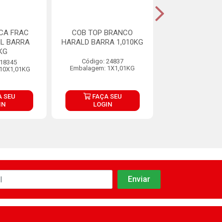
CA FRAC
COB TOP BRANCO
COBERTURA 
IL BARRA
HARALD BARRA 1,010KG
CARAT PURATO
KG
1.01KG
Código: 24837
 18345
Código: 17
Embalagem: 1X1,01KG
10X1,01KG
Embalagem: 10
 SEU
FAÇA SEU
FAÇA S
IN
LOGIN
LOGIN