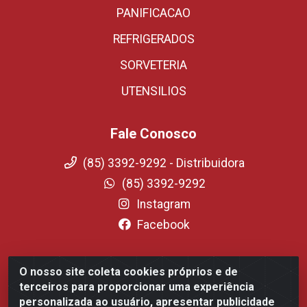
PANIFICACAO
REFRIGERADOS
SORVETERIA
UTENSILIOS
Fale Conosco
(85) 3392-9292 - Distribuidora
(85) 3392-9292
Instagram
Facebook
O nosso site coleta cookies próprios e de
Fortali Distribuidora de Alimentos LTDA - Avenida
terceiros para proporcionar uma experiência
Tomaz Coelho, 1268 - Messejana, Fortaleza/CE - CEP
personalizada ao usuário, apresentar publicidade