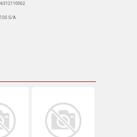
896312110062
TOS S/A