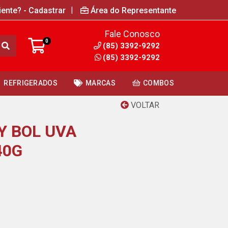
|
iente? - Cadastrar
Área do Representante
Fale Conosco
0
(85) 3392-9292
(85) 3392-9292
REFRIGERADOS
MARCAS
COMBOS
VOLTAR
Y BOL UVA
40G