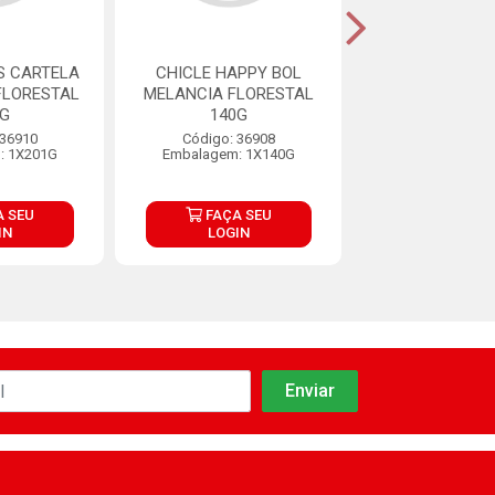
S CARTELA
CHICLE HAPPY BOL
CHICLE HAPP
FLORESTAL
MELANCIA FLORESTAL
MARACUJA FL
1G
140G
140G
 36910
Código: 36908
Código: 36
: 1X201G
Embalagem: 1X140G
Embalagem: 1
 SEU
FAÇA SEU
FAÇA S
IN
LOGIN
LOGIN