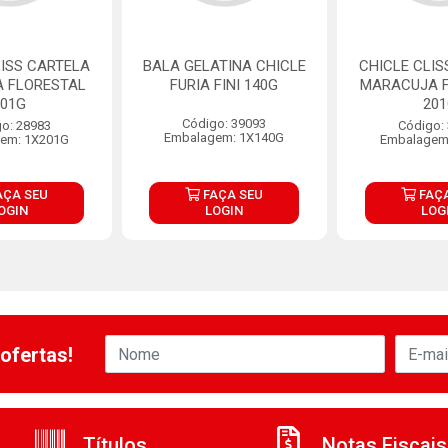
LISS CARTELA
BALA GELATINA CHICLE
CHICLE CLIS
A FLORESTAL
FURIA FINI 140G
MARACUJA 
201G
20
Código: 39093
o: 28983
Código:
Embalagem: 1X140G
em: 1X201G
Embalagem
AÇA SEU
FAÇA SEU
FAÇA
OGIN
LOGIN
LOG
ofertas!
Títulos
Notas Fiscais