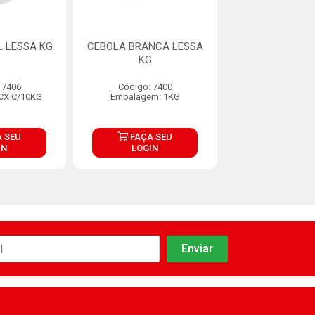
 LESSA KG
CEBOLA BRANCA LESSA
ALHO GRANEL L
KG
 7406
Código: 7400
Código: 74
CX C/10KG
Embalagem: 1KG
Embalagem: CX
 SEU
FAÇA SEU
FAÇA S
IN
LOGIN
LOGIN