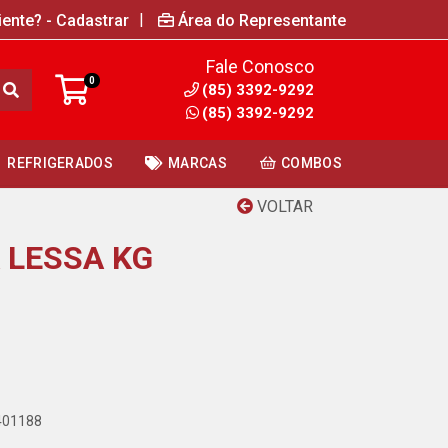
|
iente? - Cadastrar
Área do Representante
Fale Conosco
0
(85) 3392-9292
(85) 3392-9292
REFRIGERADOS
MARCAS
COMBOS
VOLTAR
 LESSA KG
7401188