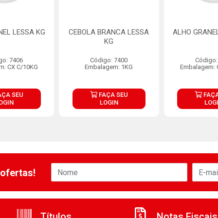
NEL LESSA KG
CEBOLA BRANCA LESSA
ALHO GRANEL
KG
go: 7406
Código: 7400
Código:
m: CX C/10KG
Embalagem: 1KG
Embalagem: 
AÇA SEU
FAÇA SEU
FAÇA
OGIN
LOGIN
LOG
ofertas!
Títulos
Notas Fiscais