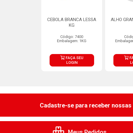
RANEL LESSA KG
CEBOLA BRANCA LESSA
ALHO GRA
KG
ódigo: 7406
Código: 7400
Códi
gem: CX C/10KG
Embalagem: 1KG
Embalage
FAÇA SEU
FAÇA SEU
F
LOGIN
LOGIN
L
Cadastre-se para receber nossas 
Meus Pedidos