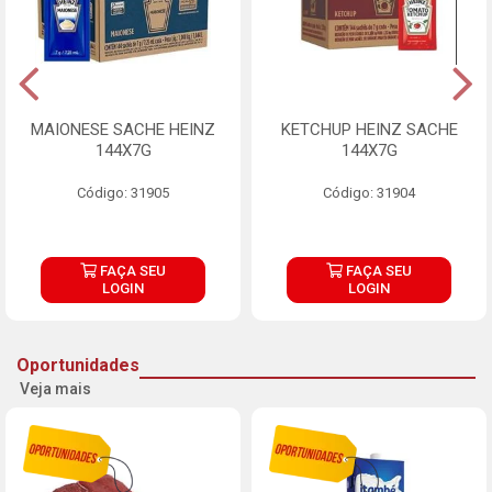
MAIONESE SACHE HEINZ
KETCHUP HEINZ SACHE
144X7G
144X7G
Código: 31905
Código: 31904
FAÇA SEU
FAÇA SEU
LOGIN
LOGIN
Oportunidades
Veja mais