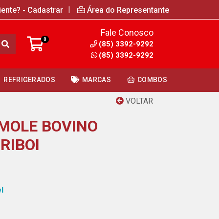
|
iente? - Cadastrar
Área do Representante
Fale Conosco
0
(85) 3392-9292
(85) 3392-9292
REFRIGERADOS
MARCAS
COMBOS
VOLTAR
MOLE BOVINO
RIBOI
l