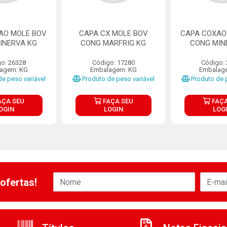
AO MOLE BOV
CAPA CX MOLE BOV
CAPA COXAO
INERVA KG
CONG MARFRIG KG
CONG MIN
o: 26328
Código: 17280
Código:
agem: KG
Embalagem: KG
Embalag
e peso variável
Produto de peso variável
Produto de p
AÇA SEU
FAÇA SEU
FAÇA
OGIN
LOGIN
LOG
ofertas!