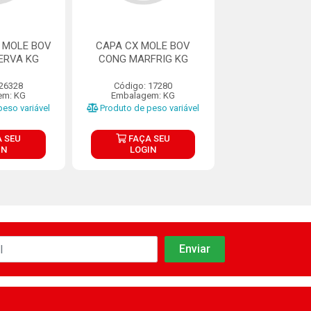
 MOLE BOV
CAPA CX MOLE BOV
CAPA COXAO M
ERVA KG
CONG MARFRIG KG
CONG MINER
 26328
Código: 17280
Código: 26
em: KG
Embalagem: KG
Embalagem:
eso variável
Produto de peso variável
Produto de peso
 SEU
FAÇA SEU
FAÇA S
IN
LOGIN
LOGIN