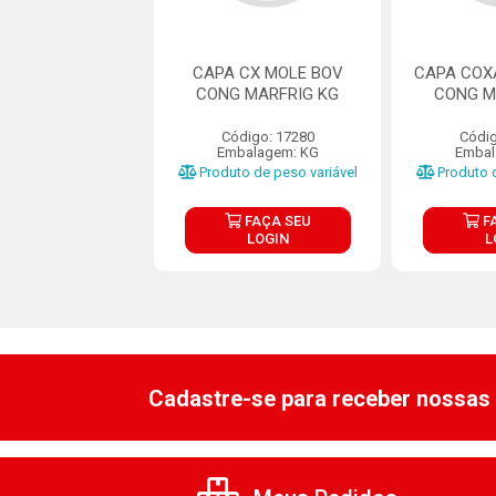
OXAO MOLE BOV
CAPA CX MOLE BOV
CAPA COX
 MINERVA KG
CONG MARFRIG KG
CONG M
digo: 26328
Código: 17280
Códig
balagem: KG
Embalagem: KG
Embal
o de peso variável
Produto de peso variável
Produto d
FAÇA SEU
FAÇA SEU
F
LOGIN
LOGIN
L
Cadastre-se para receber nossas 