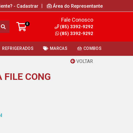
|
iente? - Cadastrar
Área do Representante
Fale Conosco
0
(85) 3392-9292
(85) 3392-9292
REFRIGERADOS
MARCAS
COMBOS
VOLTAR
 FILE CONG
l