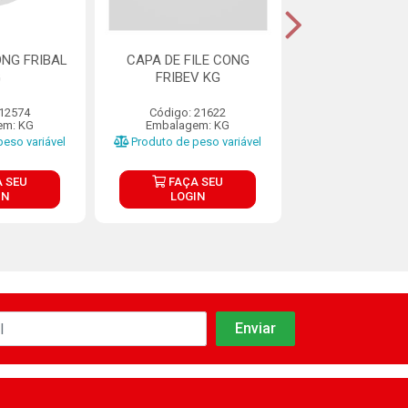
ONG FRIBAL
CAPA DE FILE CONG
CAPA DE CONT
G
FRIBEV KG
BOV CONG FRIG
 12574
Código: 21622
Código: 38
em: KG
Embalagem: KG
Embalagem: CX 
eso variável
Produto de peso variável
FAÇA S
 SEU
FAÇA SEU
LOGIN
IN
LOGIN