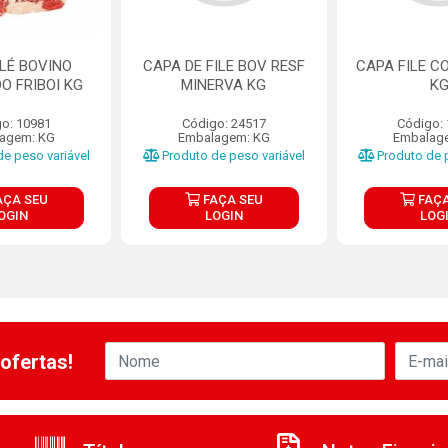
ILÉ BOVINO
CAPA DE FILE BOV RESF
CAPA FILE C
O FRIBOI KG
MINERVA KG
K
o: 10981
Código: 24517
Código:
agem: KG
Embalagem: KG
Embalag
e peso variável
Produto de peso variável
Produto de p
AÇA SEU
FAÇA SEU
FAÇA
OGIN
LOGIN
LOG
ofertas!