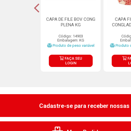
 FILÉ BOVINO
CAPA DE FILE BOV CONG
CAPA F
ADO FRIBOI KG
PLENA KG
CONGLAD
ódigo: 8025
Código: 14903
Códig
balagem: KG
Embalagem: KG
Embal
o de peso variável
Produto de peso variável
Produto d
FAÇA SEU
FAÇA SEU
F
LOGIN
LOGIN
L
Cadastre-se para receber nossas 