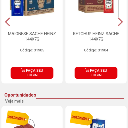
MAIONESE SACHE HEINZ
KETCHUP HEINZ SACHE
144X7G
144X7G
Código: 31905
Código: 31904
FAÇA SEU
FAÇA SEU
LOGIN
LOGIN
Oportunidades
Veja mais