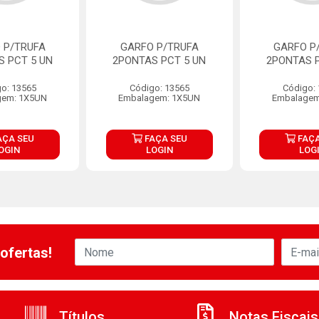
 P/TRUFA
GARFO P/TRUFA
GARFO P
S PCT 5 UN
2PONTAS PCT 5 UN
2PONTAS P
o: 13565
Código: 13565
Código:
gem: 1X5UN
Embalagem: 1X5UN
Embalagem
AÇA SEU
FAÇA SEU
FAÇA
OGIN
LOGIN
LOG
ofertas!
Títulos
Notas Fiscais