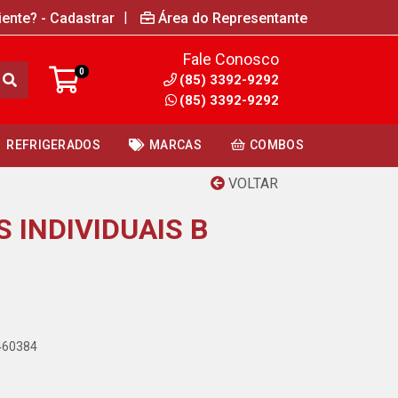
|
iente? - Cadastrar
Área do Representante
Fale Conosco
0
(85) 3392-9292
(85) 3392-9292
REFRIGERADOS
MARCAS
COMBOS
VOLTAR
 INDIVIDUAIS B
7460384