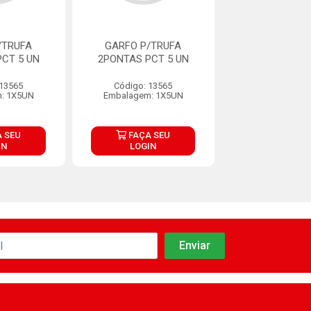
/TRUFA
GARFO P/TRUFA
GARFO P/T
CT 5 UN
2PONTAS PCT 5 UN
2PONTAS PCT
 13565
Código: 13565
Código: 13
: 1X5UN
Embalagem: 1X5UN
Embalagem: 
 SEU
FAÇA SEU
FAÇA S
IN
LOGIN
LOGIN