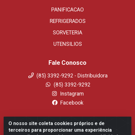
PANIFICACAO
REFRIGERADOS
SORVETERIA
UTENSILIOS
Fale Conosco
(85) 3392-9292 - Distribuidora
(85) 3392-9292
Instagram
Facebook
O nosso site coleta cookies próprios e de
Fortali Distribuidora de Alimentos LTDA - Avenida
terceiros para proporcionar uma experiência
Tomaz Coelho, 1268 - Messejana, Fortaleza/CE - CEP