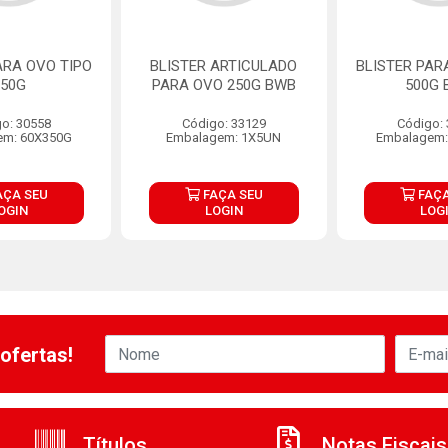
ARA OVO TIPO
BLISTER ARTICULADO
BLISTER PAR
350G
PARA OVO 250G BWB
500G 
o: 30558
Código: 33129
Código:
em: 60X350G
Embalagem: 1X5UN
Embalagem:
AÇA SEU
FAÇA SEU
FAÇA
OGIN
LOGIN
LOG
ofertas!
Títulos
Notas Fiscais