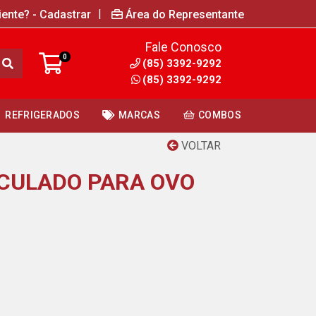
|
iente? - Cadastrar
Área do Representante
Fale Conosco
0
(85) 3392-9292
(85) 3392-9292
REFRIGERADOS
MARCAS
COMBOS
VOLTAR
ICULADO PARA OVO