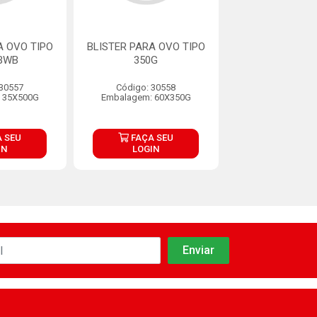
A OVO TIPO
BLISTER PARA OVO TIPO
BLISTER ARTI
BWB
350G
PARA OVO 25
 30557
Código: 30558
Código: 33
 35X500G
Embalagem: 60X350G
Embalagem: 
 SEU
FAÇA SEU
FAÇA S
IN
LOGIN
LOGIN