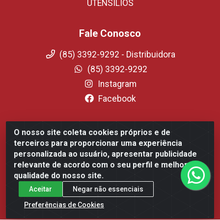
UTENSILIOS
Fale Conosco
(85) 3392-9292 - Distribuidora
(85) 3392-9292
Instagram
Facebook
O nosso site coleta cookies próprios e de
Fortali Distribuidora de Alimentos LTDA - Avenida Tomaz
terceiros para proporcionar uma experiência
Coelho, 1268 - Messejana, Fortaleza/CE - CEP 60.863-254-
personalizada ao usuário, apresentar publicidade
CNPJ 09.317.318.0001-75
relevante de acordo com o seu perfil e melhorar a
qualidade do nosso site.
Aceitar
Negar não essenciais
Preferências de Cookies