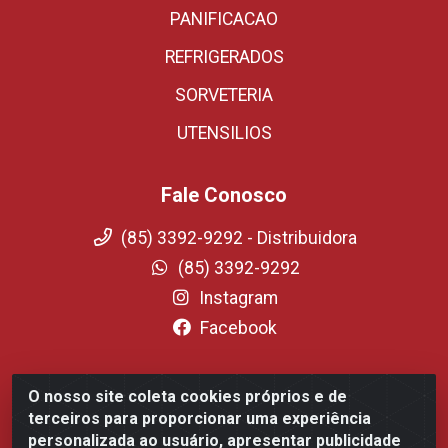
PANIFICACAO
REFRIGERADOS
SORVETERIA
UTENSILIOS
Fale Conosco
(85) 3392-9292 - Distribuidora
(85) 3392-9292
Instagram
Facebook
O nosso site coleta cookies próprios e de
Fortali Distribuidora de Alimentos LTDA - Avenida
terceiros para proporcionar uma experiência
Tomaz Coelho, 1268 - Messejana, Fortaleza/CE - CEP
personalizada ao usuário, apresentar publicidade